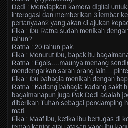
Dedi : Menyiapkan kamera digital untu
interogasi dan memberikan 3 lembar ker
pertanyaan2 yang akan di ajukan kepad
Fika : Ibu Ratna sudah menikah denga
tahun?
Ratna : 20 tahun pak.
Fika : Menurut Ibu, bapak itu bagaiman
Ratna : Egois….maunya menang sendir
mendengarkan saran orang lain….pint
Fika : Ibu bahagia menikah dengan ba
Ratna : Kadang bahagia kadang sakit ha
bagaimanapun juga Pak Dedi adalah j
diberikan Tuhan sebagai pendamping 
mati.
Fika : Maaf ibu, ketika ibu bertugas di 
teman kantor atau atasan yang ibu kag