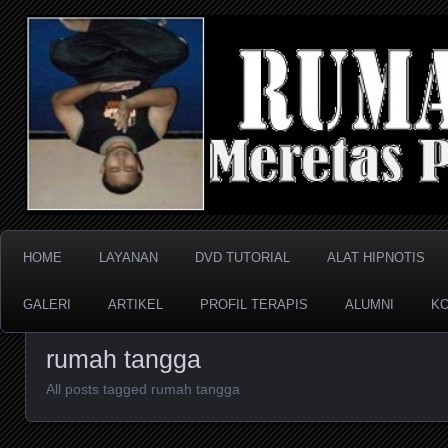
Meretas Pikiran Bawah Sadar
RUMAH HIPNOTIS
HOME
LAYANAN
DVD TUTORIAL
ALAT HIPNOTIS
GALERI
ARTIKEL
PROFIL TERAPIS
ALUMNI
KO
rumah tangga
All posts tagged rumah tangga