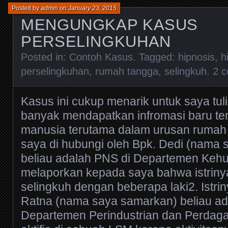
Posted by
admin
on
January 23, 2015
MENGUNGKAP KASUS
PERSELINGKUHAN
Posted in:
Contoh Kasus
. Tagged:
hipnosis
,
h
perselingkuhan
,
rumah tangga
,
selingkuh
.
2 
Kasus ini cukup menarik untuk saya tul
banyak mendapatkan infromasi baru ten
manusia terutama dalam urusan rumah 
saya di hubungi oleh Bpk. Dedi (nama
beliau adalah PNS di Departemen Keh
melaporkan kepada saya bahwa istrinya
selingkuh dengan beberapa laki2. Istri
Ratna (nama saya samarkan) beliau ad
Departemen Perindustrian dan Perdaga