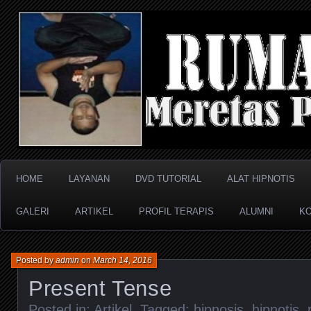
Meretas Pikiran Bawah Sadar
RUMAH HIPNOTIS
HOME
LAYANAN
DVD TUTORIAL
ALAT HIPNOTIS
GALERI
ARTIKEL
PROFIL TERAPIS
ALUMNI
KO
Posted by
admin
on
March 14, 2016
Present Tense
Posted in:
Artikel
. Tagged:
hipnosis
,
hipnotis
,