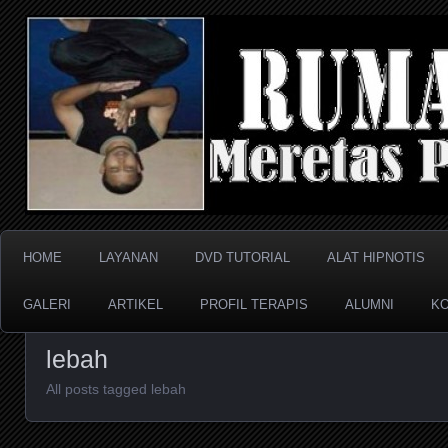
Meretas Pikiran Bawah Sadar
RUMAH HIPNOTIS
HOME
LAYANAN
DVD TUTORIAL
ALAT HIPNOTIS
GALERI
ARTIKEL
PROFIL TERAPIS
ALUMNI
KO
lebah
All posts tagged lebah