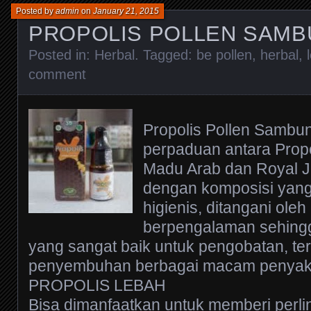
Posted by
admin
on
January 21, 2015
PROPOLIS POLLEN SAM
Posted in:
Herbal
. Tagged:
be pollen
,
herbal
,
comment
Propolis Pollen Sambu
perpaduan antara Propo
Madu Arab dan Royal J
dengan komposisi yang
higienis, ditangani oleh
berpengalaman sehingg
yang sangat baik untuk pengobatan, ter
penyembuhan berbagai macam penyaki
PROPOLIS LEBAH
Bisa dimanfaatkan untuk memberi perli