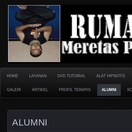
Meretas Pikiran Bawah Sadar
RUMAH HIPNOTIS
HOME
LAYANAN
DVD TUTORIAL
ALAT HIPNOTIS
GALERI
ARTIKEL
PROFIL TERAPIS
ALUMNI
K
ALUMNI